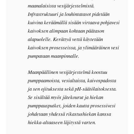
maanalaisista vesijärjestelmistä.
Infrastruktuuri ja louhintatasot pidetään
kuivina keräämällä sisään virtaava pohjavesi
kaivoksen alimpaan kohtaan päätason
alapuolelle. Kerättyä vettä käytetään
kaivoksen prosesseissa, ja ylimääräinen vesi
pumpataan maanpinnalle.
Maanpäällinen vesijärjestelmä koostuu
pumppaamoista, vesialtaista, kaivospadosta
ja sen ojituksesta sekä pH-säätölaitoksesta.
Se sisältää myös jätekourut ja hiekan
pumppausputket, joiden kautta prosessivesi
johdetaan yhdessä rikastushiekan kanssa
hiekka-altaaseen läjitystä varten.