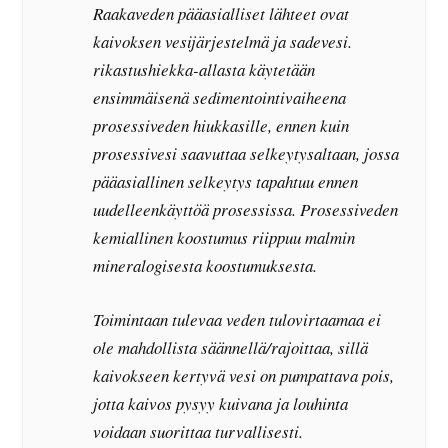
Raakaveden pääasialliset lähteet ovat
kaivoksen vesijärjestelmä ja sadevesi.
rikastushiekka-allasta käytetään
ensimmäisenä sedimentointivaiheena
prosessiveden hiukkasille, ennen kuin
prosessivesi saavuttaa selkeytysaltaan, jossa
pääasiallinen selkeytys tapahtuu ennen
uudelleenkäyttöä prosessissa. Prosessiveden
kemiallinen koostumus riippuu malmin
mineralogisesta koostumuksesta.
Toimintaan tulevaa veden tulovirtaamaa ei
ole mahdollista säännellä/rajoittaa, sillä
kaivokseen kertyvä vesi on pumpattava pois,
jotta kaivos pysyy kuivana ja louhinta
voidaan suorittaa turvallisesti.