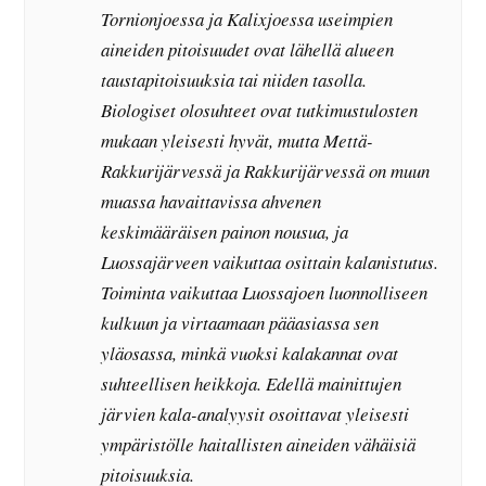
Tornionjoessa ja Kalixjoessa useimpien
aineiden pitoisuudet ovat lähellä alueen
taustapitoisuuksia tai niiden tasolla.
Biologiset olosuhteet ovat tutkimustulosten
mukaan yleisesti hyvät, mutta Mettä-
Rakkurijärvessä ja Rakkurijärvessä on muun
muassa havaittavissa ahvenen
keskimääräisen painon nousua, ja
Luossajärveen vaikuttaa osittain kalanistutus.
Toiminta vaikuttaa Luossajoen luonnolliseen
kulkuun ja virtaamaan pääasiassa sen
yläosassa, minkä vuoksi kalakannat ovat
suhteellisen heikkoja. Edellä mainittujen
järvien kala-analyysit osoittavat yleisesti
ympäristölle haitallisten aineiden vähäisiä
pitoisuuksia.