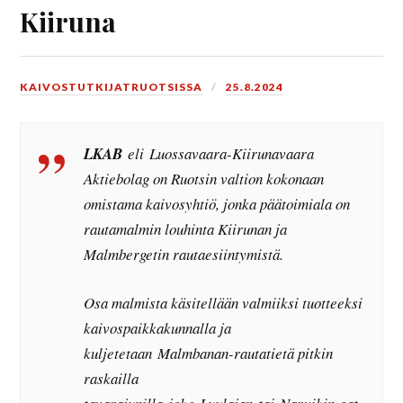
Kiiruna
KAIVOSTUTKIJATRUOTSISSA
25.8.2024
LKAB
eli
Luossavaara-Kiirunavaara
Aktiebolag
on Ruotsin valtion kokonaan
omistama kaivosyhtiö, jonka päätoimiala on
rautamalmin louhinta Kiirunan ja
Malmbergetin rautaesiintymistä.
Osa malmista käsitellään valmiiksi tuotteeksi
kaivospaikkakunnalla ja
kuljetetaan Malmbanan-rautatietä pitkin
raskailla