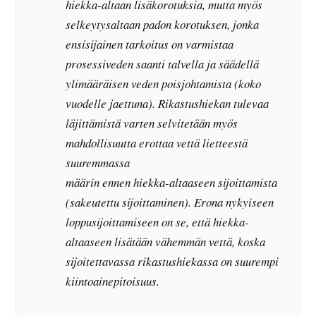
hiekka-altaan lisäkorotuksia, mutta myös
selkeytysaltaan padon korotuksen, jonka
ensisijainen tarkoitus on varmistaa
prosessiveden saanti talvella ja säädellä
ylimääräisen veden poisjohtamista (koko
vuodelle jaettuna). Rikastushiekan tulevaa
läjittämistä varten selvitetään myös
mahdollisuutta erottaa vettä lietteestä
suuremmassa
määrin ennen hiekka-altaaseen sijoittamista
(sakeutettu sijoittaminen). Erona nykyiseen
loppusijoittamiseen on se, että hiekka-
altaaseen lisätään vähemmän vettä, koska
sijoitettavassa rikastushiekassa on suurempi
kiintoainepitoisuus.