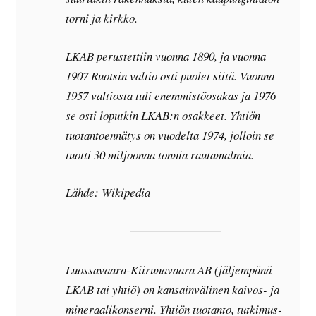
torni ja kirkko.
LKAB perustettiin vuonna 1890, ja vuonna
1907 Ruotsin valtio osti puolet siitä. Vuonna
1957 valtiosta tuli enemmistöosakas ja 1976
se osti loputkin LKAB:n osakkeet. Yhtiön
tuotantoennätys on vuodelta 1974, jolloin se
tuotti 30 miljoonaa tonnia rautamalmia.
Lähde: Wikipedia
Luossavaara-Kiirunavaara AB (jäljempänä
LKAB tai yhtiö) on kansainvälinen kaivos- ja
mineraalikonserni. Yhtiön tuotanto, tutkimus-