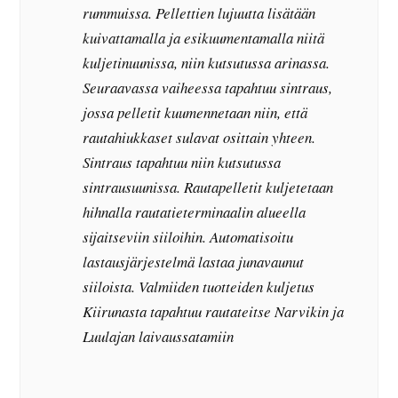
rummuissa. Pellettien lujuutta lisätään
kuivattamalla ja esikuumentamalla niitä
kuljetinuunissa, niin kutsutussa arinassa.
Seuraavassa vaiheessa tapahtuu sintraus,
jossa pelletit kuumennetaan niin, että
rautahiukkaset sulavat osittain yhteen.
Sintraus tapahtuu niin kutsutussa
sintrausuunissa. Rautapelletit kuljetetaan
hihnalla rautatieterminaalin alueella
sijaitseviin siiloihin. Automatisoitu
lastausjärjestelmä lastaa junavaunut
siiloista. Valmiiden tuotteiden kuljetus
Kiirunasta tapahtuu rautateitse Narvikin ja
Luulajan laivaussatamiin