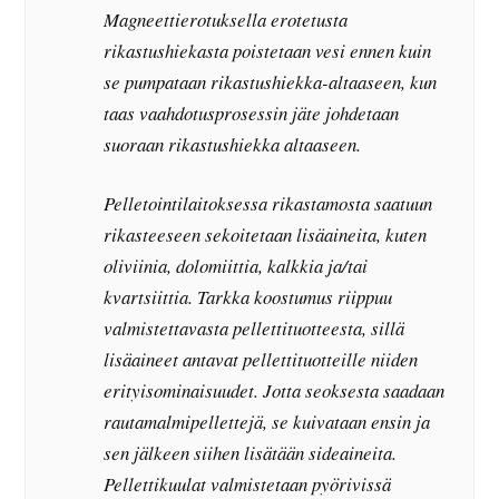
Magneettierotuksella erotetusta
rikastushiekasta poistetaan vesi ennen kuin
se pumpataan rikastushiekka-altaaseen, kun
taas vaahdotusprosessin jäte johdetaan
suoraan rikastushiekka altaaseen.
Pelletointilaitoksessa rikastamosta saatuun
rikasteeseen sekoitetaan lisäaineita, kuten
oliviinia, dolomiittia, kalkkia ja/tai
kvartsiittia. Tarkka koostumus riippuu
valmistettavasta pellettituotteesta, sillä
lisäaineet antavat pellettituotteille niiden
erityisominaisuudet. Jotta seoksesta saadaan
rautamalmipellettejä, se kuivataan ensin ja
sen jälkeen siihen lisätään sideaineita.
Pellettikuulat valmistetaan pyörivissä