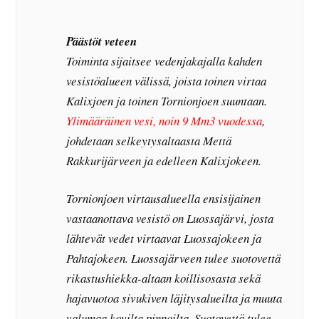
Päästöt veteen
Toiminta sijaitsee vedenjakajalla kahden
vesistöalueen välissä, joista toinen virtaa
Kalixjoen ja toinen Tornionjoen suuntaan.
Ylimääräinen vesi, noin 9 Mm3 vuodessa
,
johdetaan selkeytysaltaasta Mettä
Rakkurijärveen ja edelleen Kalixjokeen.
Tornionjoen virtausalueella ensisijainen
vastaanottava vesistö on Luossajärvi, josta
lähtevät vedet virtaavat Luossajokeen ja
Pahtajokeen. Luossajärveen tulee suotovettä
rikastushiekka-altaan koillisosasta sekä
hajavuotoa sivukiven läjitysalueilta ja muuta
valumaa kovilta pinnoilta. Suotovettä tulee