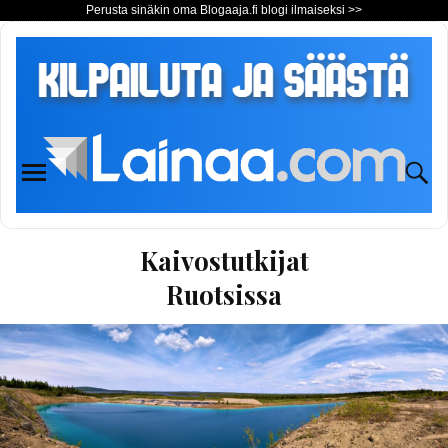
Perusta sinäkin oma Blogaaja.fi blogi ilmaiseksi >>
Kaivostutkijat
Ruotsissa