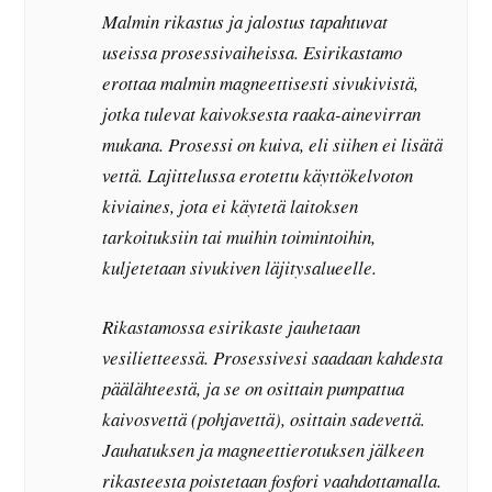
Malmin rikastus ja jalostus tapahtuvat
useissa prosessivaiheissa. Esirikastamo
erottaa malmin magneettisesti sivukivistä,
jotka tulevat kaivoksesta raaka-ainevirran
mukana. Prosessi on kuiva, eli siihen ei lisätä
vettä. Lajittelussa erotettu käyttökelvoton
kiviaines, jota ei käytetä laitoksen
tarkoituksiin tai muihin toimintoihin,
kuljetetaan sivukiven läjitysalueelle.
Rikastamossa esirikaste jauhetaan
vesilietteessä. Prosessivesi saadaan kahdesta
päälähteestä, ja se on osittain pumpattua
kaivosvettä (pohjavettä), osittain sadevettä.
Jauhatuksen ja magneettierotuksen jälkeen
rikasteesta poistetaan fosfori vaahdottamalla.