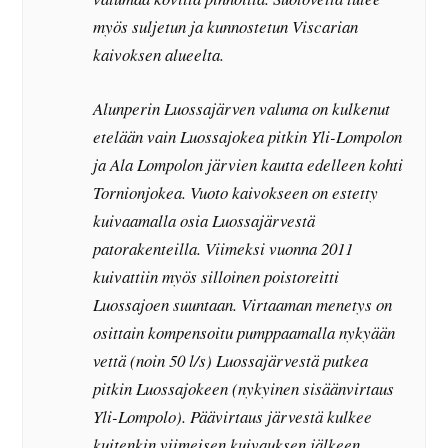
myös suljetun ja kunnostetun Viscarian
kaivoksen alueelta.
Alunperin Luossajärven valuma on kulkenut
etelään vain Luossajokea pitkin Yli-Lompolon
ja Ala Lompolon järvien kautta edelleen kohti
Tornionjokea. Vuoto kaivokseen on estetty
kuivaamalla osia Luossajärvestä
patorakenteilla. Viimeksi vuonna 2011
kuivattiin myös silloinen poistoreitti
Luossajoen suuntaan. Virtaaman menetys on
osittain kompensoitu pumppaamalla nykyään
vettä (noin 50 l/s) Luossajärvestä putkea
pitkin Luossajokeen (nykyinen sisäänvirtaus
Yli-Lompolo). Päävirtaus järvestä kulkee
kuitenkin viimeisen kuivauksen jälkeen