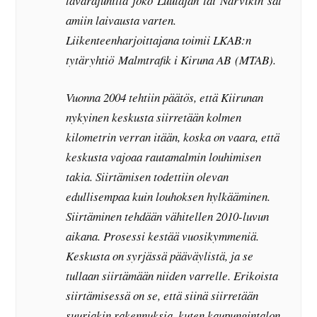
tavarajunilla joko Luulajan tai Narvikin sat
amiin laivausta varten.
Liikenteenharjoittajana toimii LKAB:n
tytäryhtiö Malmtrafik i Kiruna AB (MTAB).
Vuonna 2004 tehtiin päätös, että Kiirunan
nykyinen keskusta siirretään kolmen
kilometrin verran itään, koska on vaara, että
keskusta vajoaa rautamalmin louhimisen
takia. Siirtämisen todettiin olevan
edullisempaa kuin louhoksen hylkääminen.
Siirtäminen tehdään vähitellen 2010-luvun
aikana. Prosessi kestää vuosikymmeniä.
Keskusta on syrjässä pääväylistä, ja se
tullaan siirtämään niiden varrelle. Erikoista
siirtämisessä on se, että siinä siirretään
suuriakin rakennuksia, kuten kaupungintalon