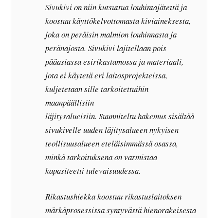
Sivukivi on niin kutsuttua louhintajätettä ja
koostuu käyttökelvottomasta kiviaineksesta,
joka on peräisin malmion louhinnasta ja
peränajosta. Sivukivi lajitellaan pois
pääasiassa esirikastamossa ja materiaali,
jota ei käytetä eri laitosprojekteissa,
kuljetetaan sille tarkoitettuihin
maanpäällisiin
läjitysalueisiin. Suunniteltu hakemus sisältää
sivukivelle uuden läjitysalueen nykyisen
teollisuusalueen eteläisimmässä osassa,
minkä tarkoituksena on varmistaa
kapasiteetti tulevaisuudessa.
Rikastushiekka koostuu rikastuslaitoksen
märkäprosessissa syntyvästä hienorakeisesta