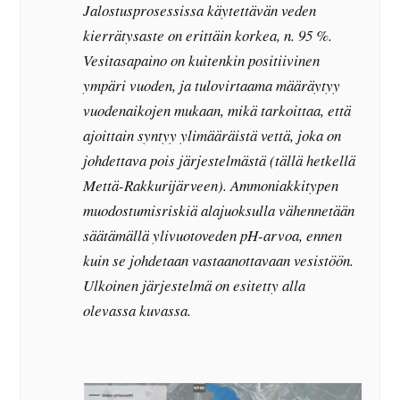
Jalostusprosessissa käytettävän veden
kierrätysaste on erittäin korkea, n. 95 %.
Vesitasapaino on kuitenkin positiivinen
ympäri vuoden, ja tulovirtaama määräytyy
vuodenaikojen mukaan, mikä tarkoittaa, että
ajoittain syntyy ylimääräistä vettä, joka on
johdettava pois järjestelmästä (tällä hetkellä
Mettä-Rakkurijärveen). Ammoniakkitypen
muodostumisriskiä alajuoksulla vähennetään
säätämällä ylivuotoveden pH-arvoa, ennen
kuin se johdetaan vastaanottavaan vesistöön.
Ulkoinen järjestelmä on esitetty alla
olevassa kuvassa.