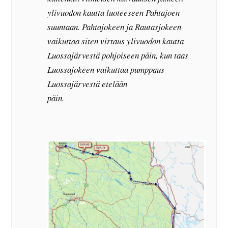
ylivuodon kautta luoteeseen Pahtajoen
suuntaan. Pahtajokeen ja Rautasjokeen
vaikuttaa siten virtaus ylivuodon kautta
Luossajärvestä pohjoiseen päin, kun taas
Luossajokeen vaikuttaa pumppaus
Luossajärvestä etelään
päin.