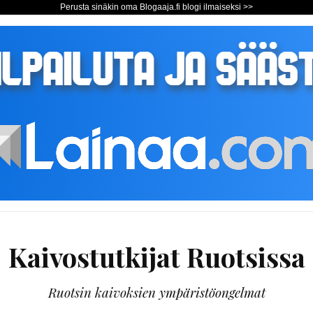
Perusta sinäkin oma Blogaaja.fi blogi ilmaiseksi >>
Kaivostutkijat Ruotsissa
Ruotsin kaivoksien ympäristöongelmat