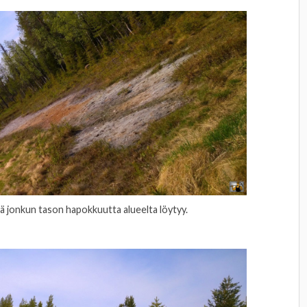
tä jonkun tason hapokkuutta alueelta löytyy.