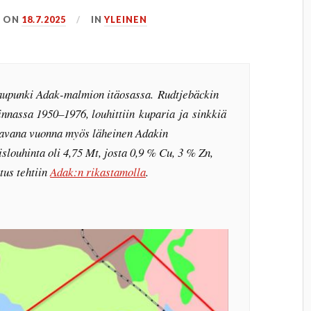
ON
18.7.2025
IN
YLEINEN
aupunki Adak-malmion itäosassa. Rudtjebäckin
innassa 1950–1976, louhittiin kuparia ja sinkkiä
aavana vuonna myös läheinen Adakin
slouhinta oli 4,75 Mt, josta 0,9 % Cu, 3 % Zn,
stus tehtiin
Adak:n rikastamolla
.