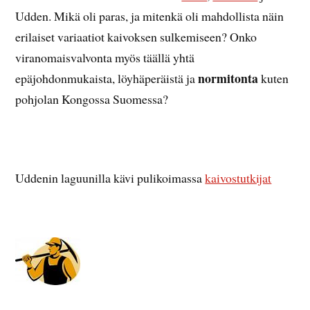
Udden. Mikä oli paras, ja mitenkä oli mahdollista näin
erilaiset variaatiot kaivoksen sulkemiseen? Onko
viranomaisvalvonta myös täällä yhtä
normitonta
epäjohdonmukaista, löyhäperäistä ja
kuten
pohjolan Kongossa Suomessa?
Uddenin laguunilla kävi pulikoimassa
kaivostutkijat