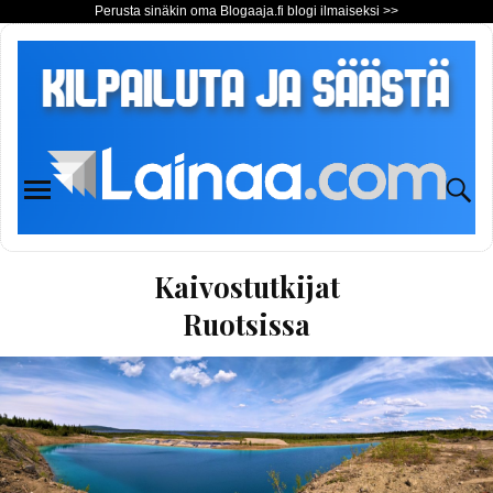
Perusta sinäkin oma Blogaaja.fi blogi ilmaiseksi >>
Kaivostutkijat
Ruotsissa