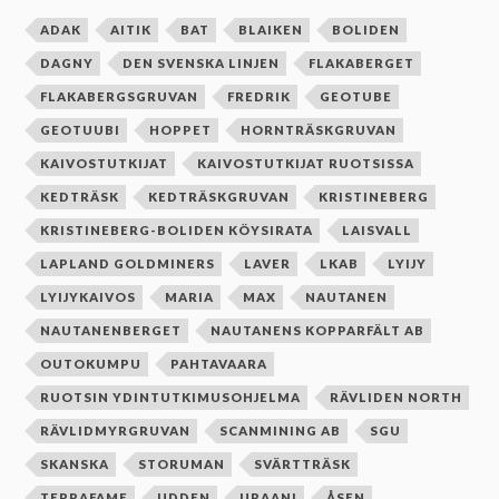
ADAK
AITIK
BAT
BLAIKEN
BOLIDEN
DAGNY
DEN SVENSKA LINJEN
FLAKABERGET
FLAKABERGSGRUVAN
FREDRIK
GEOTUBE
GEOTUUBI
HOPPET
HORNTRÄSKGRUVAN
KAIVOSTUTKIJAT
KAIVOSTUTKIJAT RUOTSISSA
KEDTRÄSK
KEDTRÄSKGRUVAN
KRISTINEBERG
KRISTINEBERG-BOLIDEN KÖYSIRATA
LAISVALL
LAPLAND GOLDMINERS
LAVER
LKAB
LYIJY
LYIJYKAIVOS
MARIA
MAX
NAUTANEN
NAUTANENBERGET
NAUTANENS KOPPARFÄLT AB
OUTOKUMPU
PAHTAVAARA
RUOTSIN YDINTUTKIMUSOHJELMA
RÄVLIDEN NORTH
RÄVLIDMYRGRUVAN
SCANMINING AB
SGU
SKANSKA
STORUMAN
SVÄRTTRÄSK
TERRAFAME
UDDEN
URAANI
ÅSEN