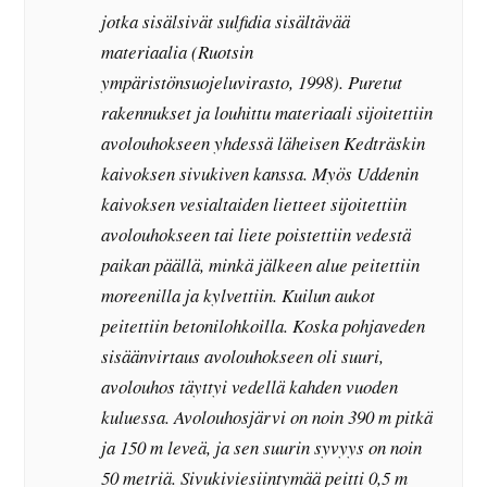
jotka sisälsivät sulfidia sisältävää
materiaalia (Ruotsin
ympäristönsuojeluvirasto, 1998). Puretut
rakennukset ja louhittu materiaali sijoitettiin
avolouhokseen yhdessä läheisen Kedträskin
kaivoksen sivukiven kanssa. Myös Uddenin
kaivoksen vesialtaiden lietteet sijoitettiin
avolouhokseen tai liete poistettiin vedestä
paikan päällä, minkä jälkeen alue peitettiin
moreenilla ja kylvettiin. Kuilun aukot
peitettiin betonilohkoilla. Koska pohjaveden
sisäänvirtaus avolouhokseen oli suuri,
avolouhos täyttyi vedellä kahden vuoden
kuluessa. Avolouhosjärvi on noin 390 m pitkä
ja 150 m leveä, ja sen suurin syvyys on noin
50 metriä. Sivukiviesiintymää peitti 0,5 m